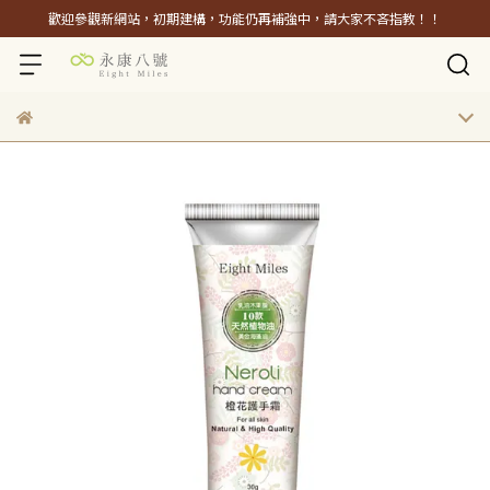
歡迎參觀新網站，初期建構，功能仍再補強中，請大家不吝指教！！