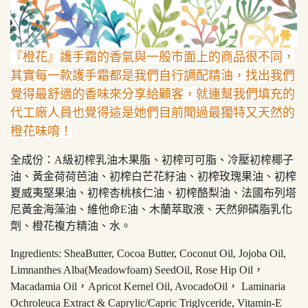
『橙花』護手霜的香氣與一般市面上的商品很不同，
其實每一款護手霜都是我們自行調配精油，找出我們
覺得最舒適的香味來分享給顧客，就連幫我們填充的
代工廠人員也覺得這是她們目前聞過最獨特又天然的
橙花味唷！
全成份：A級初榨乳油木果脂、初榨可可脂、冷壓初榨椰子
油、黃金荷荷芭油、初榨白芒花籽油、初榨玫瑰果油、初榨
夏威夷堅果油、初榨杏桃核仁油、初榨酪梨油、法國布列塔
尼黃金海藻油、維他命E油、木蘭萃取液、天然卵磷脂乳化
劑、橙花複方精油、水。
Ingredients: SheaButter, Cocoa Butter, Coconut Oil, Jojoba Oil,
Limnanthes Alba(Meadowfoam) SeedOil, Rose Hip Oil，
Macadamia Oil，Apricot Kernel Oil, AvocadoOil， Laminaria
Ochroleuca Extract & Caprylic/Capric Triglyceride, Vitamin-E