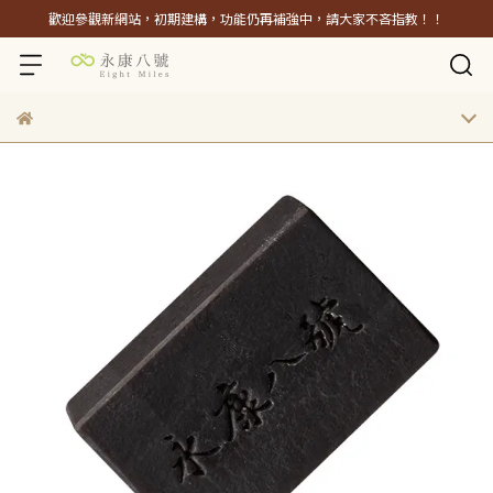
歡迎參觀新網站，初期建構，功能仍再補強中，請大家不吝指教！！