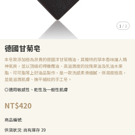
1
/
2
德國甘菊皂
本皂款添加極為昂貴的德國洋甘菊精油，其獨特的草本香味讓人精
神氣爽，並以頂級初榨橄欖油、高滋潤度的玫瑰果油及乳油木果
脂、可可脂等上好油品製作，是一款洗感柔滑細膩、保濕度極高，
並能滋潤肌膚、撫平細紋的手工皂。
◎適用敏感性、乾性及一般性肌膚 ​​
NT$420
商品編號:
供貨狀況:
尚有庫存 39