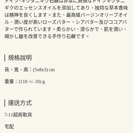
ドイツ･キクタニギク石鹸は非常に高価なドイツキクタニ
ギクのエッセンスオイルを添加してあり、独特な草本香味
は精神を良くします。また、最高級バージンオリーブオイ
ル、潤い度が高いローズバター、シアバター及びココアバ
ターで作られています。柔らかい、滑らかで、肌を潤い、
細かし皺を改善できる手作り石鹸です。
規格說明
長、寬、高：(5x8x3) cm
重量：(110 +/- 10) g
運送方式
7-11超商取貨
宅配