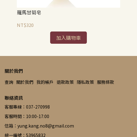
羅馬甘菊皂
永
NT$320
NT
加入購物車
關於我們
查詢
關於我們
我的帳戶
退款政策
隱私政策
服務條款
聯絡資訊
客服專線：037-270998
客服時間：10:00-17:00
信箱：yung.kang.no8@gmail.com
統一編號：53965832