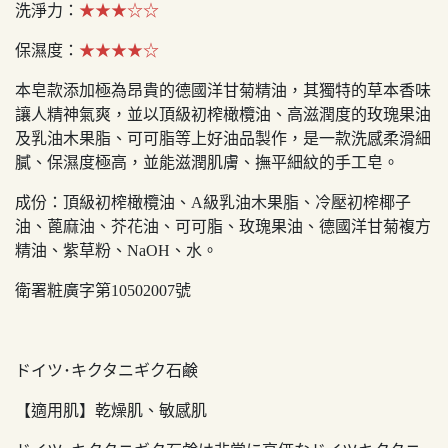
洗淨力：
★★★☆☆
保濕度：
★★★★☆
本皂款添加極為昂貴的德國洋甘菊精油，其獨特的草本香味
讓人精神氣爽，並以頂級初榨橄欖油、高滋潤度的玫瑰果油
及乳油木果脂、可可脂等上好油品製作，是一款洗感柔滑細
膩、保濕度極高，並能滋潤肌膚、撫平細紋的手工皂。
成份：頂級初榨橄欖油、A級乳油木果脂、冷壓初榨椰子
油、蓖麻油、芥花油、可可脂、玫瑰果油、德國洋甘菊複方
精油、紫草粉、NaOH、水。
衛署粧廣字第10502007號
ドイツ･キクタニギク石鹸
【適用肌】乾燥肌、敏感肌