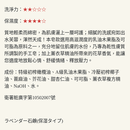
洗淨力：
★★☆☆☆
保濕度：
★★★★☆
質地輕柔而綿密，為肌膚灑上一層呵護；細膩的洗感宛如出
水芙蓉，渾然天成！本皂款選用高滋潤度的乳油木果脂及可
可脂為原料之一，充分地留住肌膚的水份，乃專為乾性膚質
所調製的手工皂；加上薰衣草精油所帶來的花草香氣，能讓
您適度地放鬆心情、舒緩情緒、釋放壓力。
成份：特級初榨橄欖油、A級乳油木果脂、冷壓初榨椰子
油、蓖麻油、芥花油、甜杏仁油、可可脂、薰衣草複方精
油、NaOH、水。
衛署粧廣字第10502007號
ラベンダー石鹸(保湿タイプ)