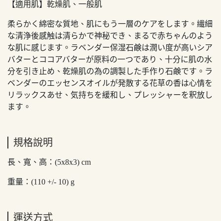
【適用肌】乾燥肌、一般肌
柔らかく綿密な質地、肌にもう一層のケアをします。繊細
な清浄後感触は清らかで神秘でき、まるで赤ちゃんのよう
な肌に感じます。ラベンダー保湿石鹸は潤い度が高いシア
バターとココアバターが原料の一つであり、十分に肌の水
分を引き止め、乾燥肌の為の調製した手作り石鹸です。ラ
ベンダーのエッセンスオイルが発散する花草の香は心情を
リラックスあせ、気持ちを緩和し、プレッシャーを釈放し
ます。
規格說明
長、寬、高：(5x8x3) cm
重量：(110 +/- 10) g
運送方式