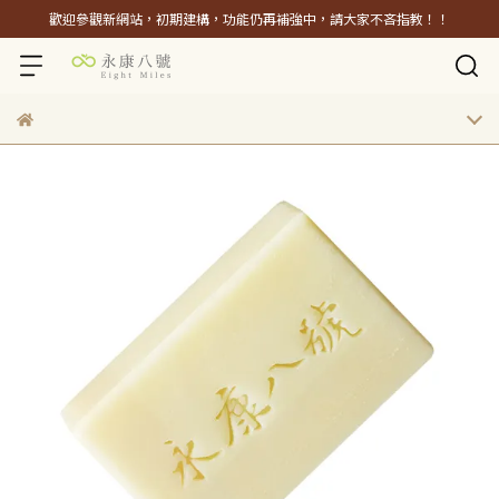
歡迎參觀新網站，初期建構，功能仍再補強中，請大家不吝指教！！