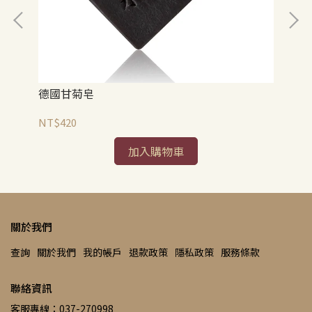
德國甘菊皂
羅
NT$420
NT
加入購物車
關於我們
查詢
關於我們
我的帳戶
退款政策
隱私政策
服務條款
聯絡資訊
客服專線：037-270998