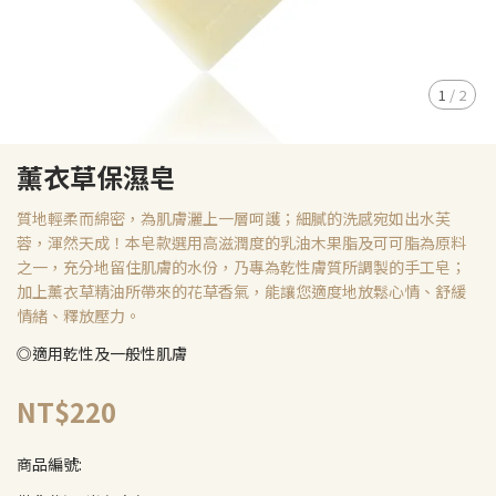
1
/
2
薰衣草保濕皂
質地輕柔而綿密，為肌膚灑上一層呵護；細膩的洗感宛如出水芙
蓉，渾然天成！本皂款選用高滋潤度的乳油木果脂及可可脂為原料
之一，充分地留住肌膚的水份，乃專為乾性膚質所調製的手工皂；
加上薰衣草精油所帶來的花草香氣，能讓您適度地放鬆心情、舒緩
情緒、釋放壓力。
◎適用乾性及一般性肌膚 ​​
NT$220
商品編號: