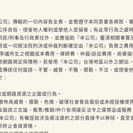
公司』傳輸的一切內容負全責、並需遵守本同意書各條款、
公序良俗、侵害他人權利或使他人受損害；有此等行為之虞
切民/刑事及行政責任外，並應協助『本公司』釐清相關事實
用或一切經法院判決或仲裁判斷確定由『本公司』負責之費
爭議所生之相關成本費用、律師費、仲裁/訴訟費用、商譽損失
際網路規定與慣例。若使用『本公司』台灣地區以外之網站
或傳送任何毀謗、不實、威脅、不雅、猥褻、不法、或侵害
於：
何系統或網路資源之企圖或行為。
或散佈具威脅、猥褻、色情、破壞社會善良風俗或未經授權使
及毀謗之言論、販售/推銷/仲介各項違反法令之違禁品或服
『本公司』有權逕就涉及違法違約之部分直接予以移除，直至
即終止會員資格。