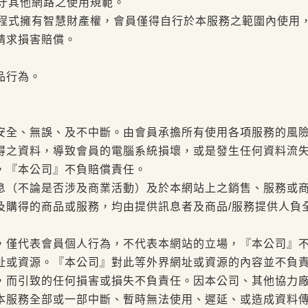
遵守其他網路之使用規範。
及程式擁有智慧財產權，會員僅得自行於本服務之範圍內使用
請求損害賠償。
品行為。
安全、無誤、及不中斷。由會員承擔所有使用各項服務的風
得之資料，導致會員的電腦系統損壞，或是發生任何資料流
，『本公司』不負賠償責任。
息（不論是否涉及商業活動）及於本網站上之銷售、服務或
及購得的商品或服務，均由提供訊息者及商品/服務提供人負
，僅代表會員個人行為，不代表本網站的立場，『本公司』
址或資源。『本公司』對此等外界網址或資源的內容並不負
，而引致的任何損害或損失不負責任。因本公司、其他協力
本服務全部或一部中斷、暫時無法使用、遲延、或造成資料