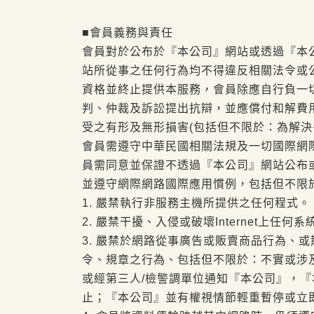
■會員義務與責任
會員對於公布於『本公司』網站或透過『本
站所從事之任何行為均不得違反相關法令或
資格並終止提供本服務，會員除應自行負一
判、仲裁及訴訟提出抗辯，並應償付和解費
受之有形及無形損害(包括但不限於：為解決
會員需遵守中華民國相關法規及一切國際網
員需同意並保證不透過『本公司』網站公布
並遵守網際網路國際應用慣例，包括但不限
1. 嚴禁執行非服務主機所提供之任何程式。
2. 嚴禁干擾、入侵或破壞Internet上任
3. 嚴禁於網路從事廣告或販賣商品行為、
令、規章之行為、包括但不限於：不實或涉
或經第三人/檢警調單位通知『本公司』，
止；『本公司』並有權視情節輕重暫停或立