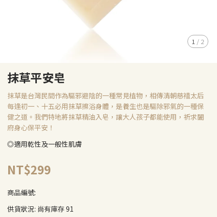
1
/
2
抹草平安皂
抹草是台灣民間作為驅邪避陰的一種常見植物，相傳清朝慈禧太后
每逢初一、十五必用抹草擦浴身體，是養生也是驅除邪氣的一種保
健之道。我們特地將抹草精油入皂，讓大人孩子都能使用，祈求闔
府身心保平安！
◎適用乾性及一般性肌膚 ​​
NT$299
商品編號:
供貨狀況:
尚有庫存 91