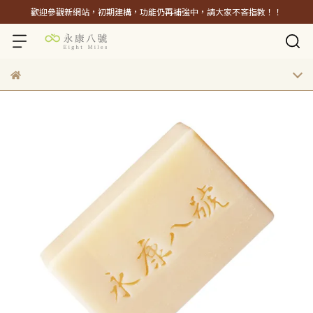
歡迎參觀新網站，初期建構，功能仍再補強中，請大家不吝指教！！