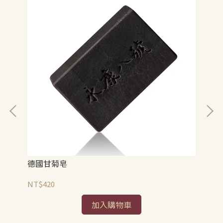
德國甘菊皂
羅
NT$420
NT
加入購物車