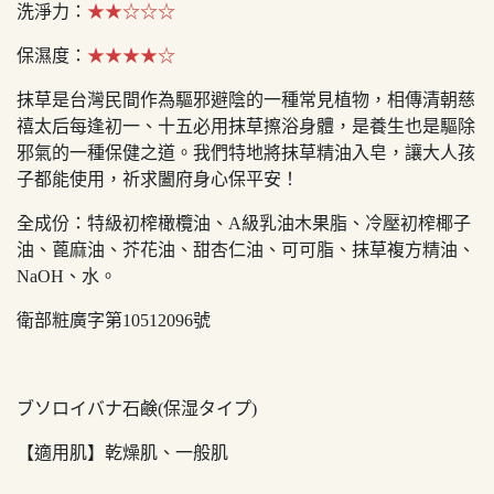
洗淨力：
★★☆☆☆
保濕度：
★★★★☆
抹草是台灣民間作為驅邪避陰的一種常見植物，相傳清朝慈
禧太后每逢初一、十五必用抹草擦浴身體，是養生也是驅除
邪氣的一種保健之道。我們特地將抹草精油入皂，讓大人孩
子都能使用，祈求闔府身心保平安！
全成份：特級初榨橄欖油、A級乳油木果脂、冷壓初榨椰子
油、蓖麻油、芥花油、甜杏仁油、可可脂、抹草複方精油、
NaOH、水。
衛部粧廣字第10512096號
ブソロイバナ石鹸(保湿タイプ)
【適用肌】乾燥肌、一般肌